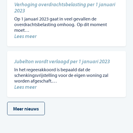
in
Verhoging overdrachtsbelasting per 1 januari
Lichtenvoorde
2023
per
Op 1 januari 2023 gaat in veel gevallen de
1
overdrachtsbelasting omhoog. Op dit moment
maart
moet…
2023
:
Lees meer
Verhoging
overdrachtsbelasting
per
1
Jubelton wordt verlaagd per 1 januari 2023
januari
In het regeerakkoord is bepaald dat de
2023
schenkingsvrijstelling voor de eigen woning zal
worden afgeschaft.…
:
Lees meer
Jubelton
wordt
verlaagd
Meer nieuws
per
1
januari
2023