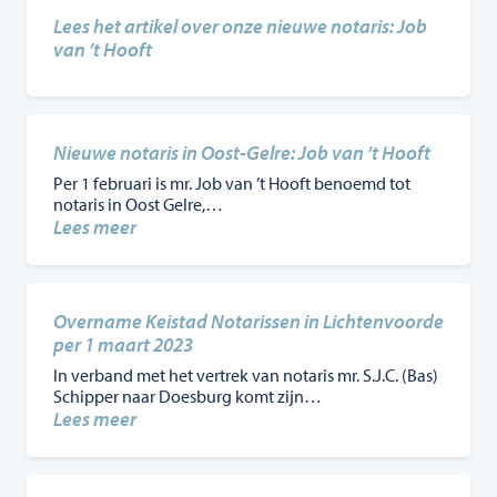
Lees het artikel over onze nieuwe notaris: Job
van ’t Hooft
Nieuwe notaris in Oost-Gelre: Job van ’t Hooft
Per 1 februari is mr. Job van ’t Hooft benoemd tot
notaris in Oost Gelre,…
:
Lees meer
Nieuwe
notaris
in
Oost-
Overname Keistad Notarissen in Lichtenvoorde
Gelre:
per 1 maart 2023
Job
In verband met het vertrek van notaris mr. S.J.C. (Bas)
van
Schipper naar Doesburg komt zijn…
’t
:
Lees meer
Hooft
Overname
Keistad
Notarissen