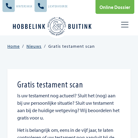
Skip to main content
Online Dossier
WINTERSWIJK
LICHTENVOORDE
Home
/
Nieuws
/
Gratis testament scan
Gratis testament scan
Is uw testament nog actueel? Sluit het (nog) aan
bij uw persoonlijke situatie? Sluit uw testament
aan bij de huidige wetgeving? Wij beoordelen het
gratis voor u.
Het is belangrijk om, eens in de vijf jaar, te laten
controleren of uw testament nog aansluit bij de