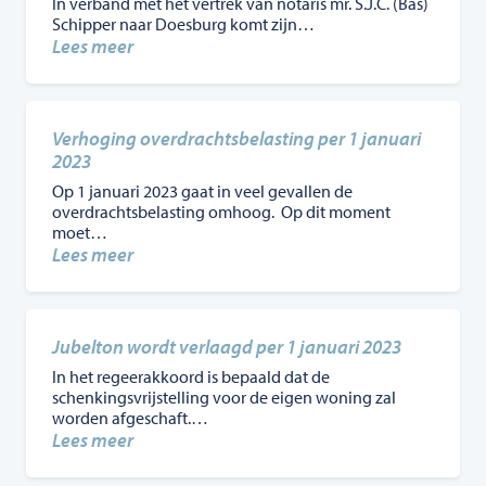
In verband met het vertrek van notaris mr. S.J.C. (Bas)
van
Schipper naar Doesburg komt zijn…
’t
:
Lees meer
Hooft
Overname
Keistad
Notarissen
in
Verhoging overdrachtsbelasting per 1 januari
Lichtenvoorde
2023
per
Op 1 januari 2023 gaat in veel gevallen de
1
overdrachtsbelasting omhoog. Op dit moment
maart
moet…
2023
:
Lees meer
Verhoging
overdrachtsbelasting
per
1
Jubelton wordt verlaagd per 1 januari 2023
januari
In het regeerakkoord is bepaald dat de
2023
schenkingsvrijstelling voor de eigen woning zal
worden afgeschaft.…
:
Lees meer
Jubelton
wordt