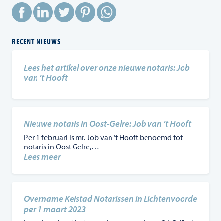
RECENT NIEUWS
Lees het artikel over onze nieuwe notaris: Job
van ’t Hooft
Nieuwe notaris in Oost-Gelre: Job van ’t Hooft
Per 1 februari is mr. Job van ’t Hooft benoemd tot
notaris in Oost Gelre,…
:
Lees meer
Nieuwe
notaris
in
Oost-
Overname Keistad Notarissen in Lichtenvoorde
Gelre:
per 1 maart 2023
Job