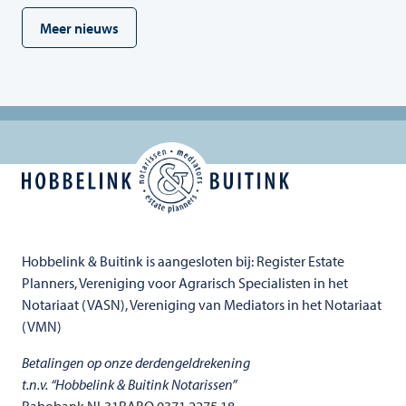
verlaagd
Meer nieuws
per
1
januari
2023
Hobbelink & Buitink is aangesloten bij: Register Estate
Planners, Vereniging voor Agrarisch Specialisten in het
Notariaat (VASN), Vereniging van Mediators in het Notariaat
(VMN)
Betalingen op onze derdengeldrekening
t.n.v. “Hobbelink & Buitink Notarissen”