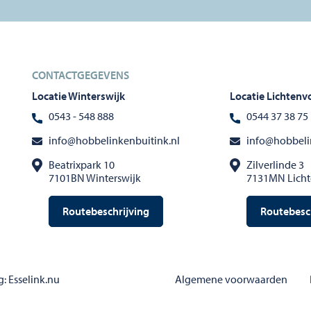
CONTACTGEGEVENS
Locatie Winterswijk
Locatie Lichtenv
0543 - 548 888
0544 37 38 75
info@hobbelinkenbuitink.nl
info@hobbeli
Beatrixpark 10
Zilverlinde 3
7101BN Winterswijk
7131MN Lich
Routebeschrijving
Routebesc
g
:
Esselink.nu
Algemene voorwaarden