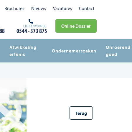
Brochures
Nieuws
Vacatures
Contact
K
LICHTENVOORDE
Online Dossier
888
0544 - 373 875
Afwikkeling
Onroerend
Ondernemerszaken
erfenis
goed
Terug